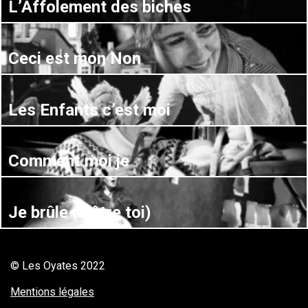
L’Affolement des biches
Ceci est mon Non
Les Enfants c’est moi
Comment moi je
Je brûle (d’être toi)
© Les Oyates 2022
Mentions légales