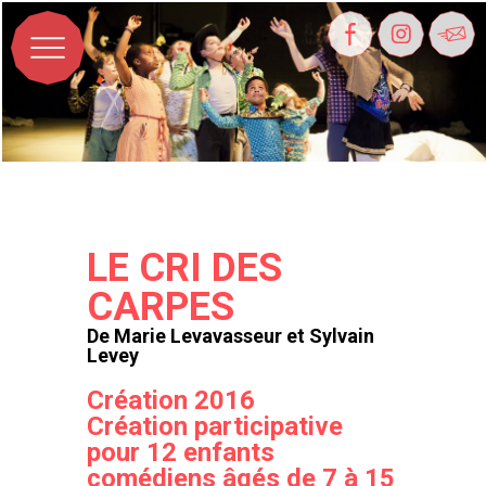
LE CRI DES
CARPES
De Marie Levavasseur et Sylvain
Levey
Création 2016
Création participative
pour 12 enfants
comédiens âgés de 7 à 15