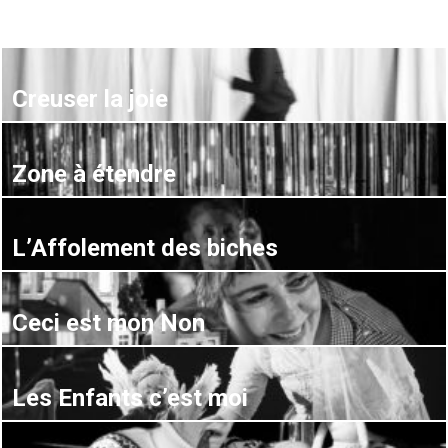
Creuser la joie
Zone à étendre
L’Affolement des biches
Ceci est mon Non
Les Enfants c’est moi