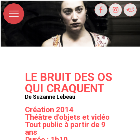
LE BRUIT DES OS
QUI CRAQUENT
De Suzanne Lebeau
Création 2014
Théâtre d'objets et vidéo
Tout public à partir de 9
ans
Durée : 1h10