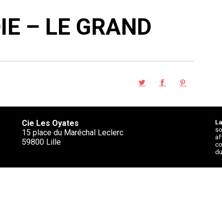
IE – LE GRAND
Cie Les Oyates
La
so
15 place du Maréchal Leclerc
af
59800 Lille
co
du